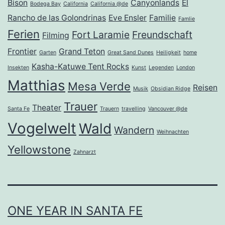
Bison
Canyonlands
El
Bodega Bay
California
California @de
Rancho de las Golondrinas
Eve Ensler
Familie
Famlie
Ferien
Fort Laramie
Freundschaft
Filming
Frontier
Grand Teton
Garten
Great Sand Dunes
Heiligkeit
home
Kasha-Katuwe Tent Rocks
Insekten
Kunst
Legenden
London
Matthias
Mesa Verde
Reisen
Musik
Obsidian Ridge
Trauer
Theater
Santa Fe
Trauern
travelling
Vancouver @de
Vogelwelt
Wald
Wandern
Weihnachten
Yellowstone
Zahnarzt
ONE YEAR IN SANTA FE