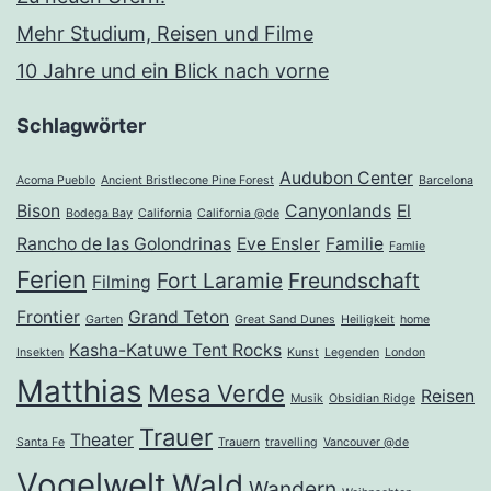
Mehr Studium, Reisen und Filme
10 Jahre und ein Blick nach vorne
Schlagwörter
Audubon Center
Acoma Pueblo
Ancient Bristlecone Pine Forest
Barcelona
Bison
Canyonlands
El
Bodega Bay
California
California @de
Rancho de las Golondrinas
Eve Ensler
Familie
Famlie
Ferien
Fort Laramie
Freundschaft
Filming
Frontier
Grand Teton
Garten
Great Sand Dunes
Heiligkeit
home
Kasha-Katuwe Tent Rocks
Insekten
Kunst
Legenden
London
Matthias
Mesa Verde
Reisen
Musik
Obsidian Ridge
Trauer
Theater
Santa Fe
Trauern
travelling
Vancouver @de
Vogelwelt
Wald
Wandern