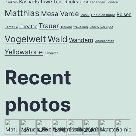
Kasha-Katuwe Tent Rocks
Insekten
Kunst
Legenden
London
Matthias
Mesa Verde
Reisen
Musik
Obsidian Ridge
Trauer
Theater
Santa Fe
Trauern
travelling
Vancouver @de
Vogelwelt
Wald
Wandern
Weihnachten
Yellowstone
Zahnarzt
Recent
photos