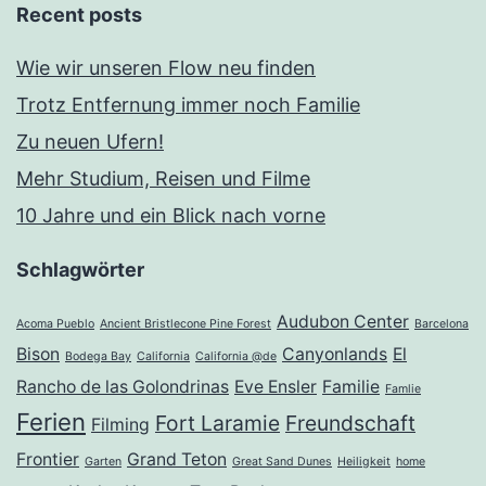
Recent posts
Wie wir unseren Flow neu finden
Trotz Entfernung immer noch Familie
Zu neuen Ufern!
Mehr Studium, Reisen und Filme
10 Jahre und ein Blick nach vorne
Schlagwörter
Audubon Center
Acoma Pueblo
Ancient Bristlecone Pine Forest
Barcelona
Bison
Canyonlands
El
Bodega Bay
California
California @de
Rancho de las Golondrinas
Eve Ensler
Familie
Famlie
Ferien
Fort Laramie
Freundschaft
Filming
Frontier
Grand Teton
Garten
Great Sand Dunes
Heiligkeit
home