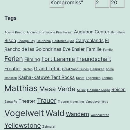
Tags
Audubon Center
Acoma Pueblo
Ancient Bristlecone Pine Forest
Barcelona
Bison
Canyonlands
El
Bodega Bay
California
California @de
Rancho de las Golondrinas
Eve Ensler
Familie
Famlie
Ferien
Fort Laramie
Freundschaft
Filming
Frontier
Grand Teton
Garten
Great Sand Dunes
Heiligkeit
home
Kasha-Katuwe Tent Rocks
Insekten
Kunst
Legenden
London
Matthias
Mesa Verde
Reisen
Musik
Obsidian Ridge
Trauer
Theater
Santa Fe
Trauern
travelling
Vancouver @de
Vogelwelt
Wald
Wandern
Weihnachten
Yellowstone
Zahnarzt