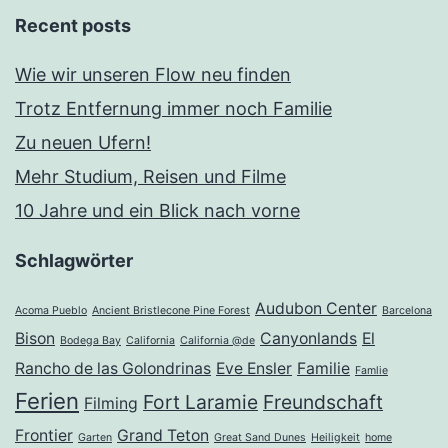
Recent posts
Wie wir unseren Flow neu finden
Trotz Entfernung immer noch Familie
Zu neuen Ufern!
Mehr Studium, Reisen und Filme
10 Jahre und ein Blick nach vorne
Schlagwörter
Audubon Center
Acoma Pueblo
Ancient Bristlecone Pine Forest
Barcelona
Bison
Canyonlands
El
Bodega Bay
California
California @de
Rancho de las Golondrinas
Eve Ensler
Familie
Famlie
Ferien
Fort Laramie
Freundschaft
Filming
Frontier
Grand Teton
Garten
Great Sand Dunes
Heiligkeit
home