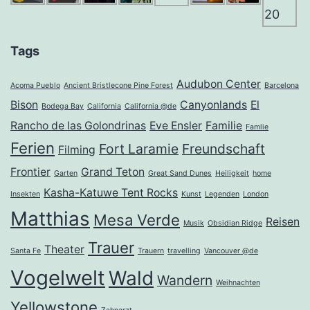
Tags
Audubon Center
Acoma Pueblo
Ancient Bristlecone Pine Forest
Barcelona
Bison
Canyonlands
El
Bodega Bay
California
California @de
Rancho de las Golondrinas
Eve Ensler
Familie
Famlie
Ferien
Fort Laramie
Freundschaft
Filming
Frontier
Grand Teton
Garten
Great Sand Dunes
Heiligkeit
home
Kasha-Katuwe Tent Rocks
Insekten
Kunst
Legenden
London
Matthias
Mesa Verde
Reisen
Musik
Obsidian Ridge
Trauer
Theater
Santa Fe
Trauern
travelling
Vancouver @de
Vogelwelt
Wald
Wandern
Weihnachten
Yellowstone