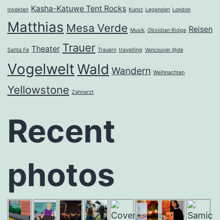
Kasha-Katuwe Tent Rocks
Insekten
Kunst
Legenden
London
Matthias
Mesa Verde
Reisen
Musik
Obsidian Ridge
Trauer
Theater
Santa Fe
Trauern
travelling
Vancouver @de
Vogelwelt
Wald
Wandern
Weihnachten
Yellowstone
Zahnarzt
Recent
photos