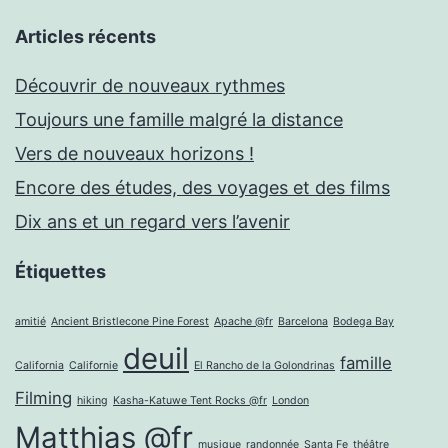
Articles récents
Découvrir de nouveaux rythmes
Toujours une famille malgré la distance
Vers de nouveaux horizons !
Encore des études, des voyages et des films
Dix ans et un regard vers l’avenir
Étiquettes
amitié
Ancient Bristlecone Pine Forest
Apache @fr
Barcelona
Bodega Bay
deuil
famille
California
Californie
El Rancho de la Golondrinas
Filming
hiking
Kasha-Katuwe Tent Rocks @fr
London
Matthias @fr
musique
randonnée
Santa Fe
théâtre