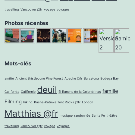
travelling
Vancouver @fr
voyage
voyages
Photos récentes
Mots-clés
amitié
Ancient Bristlecone Pine Forest
Apache @fr
Barcelona
Bodega Bay
deuil
famille
California
Californie
El Rancho de la Golondrinas
Filming
hiking
Kasha-Katuwe Tent Rocks @fr
London
Matthias @fr
musique
randonnée
Santa Fe
théâtre
travelling
Vancouver @fr
voyage
voyages