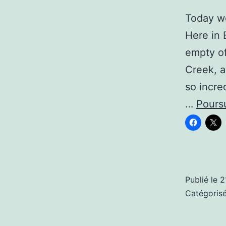
Today we
Here in 
empty of
Creek, a
so incre
…
Poursu
Publié le
2
Catégori