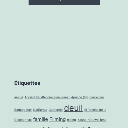
Étiquettes
amitié
Ancient Bristlecone Pine Forest
Apache @fr
Barcelona
deuil
Bodega Bay
California
Californie
El Rancho de la
famille
Filming
Golondrinas
hiking
Kasha-Katuwe Tent