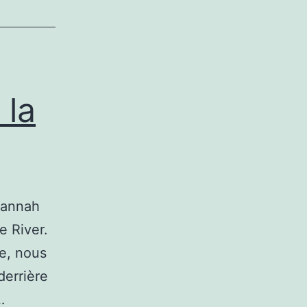
 la
Hannah
e River.
te, nous
derrière
…