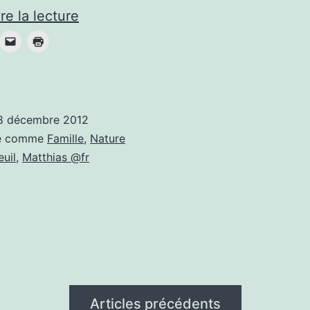
Toujours
re la lecture
tout
droit
vers
la
8 décembre 2012
lumière
sé comme
Famille
,
Nature
euil
,
Matthias @fr
Articles précédents