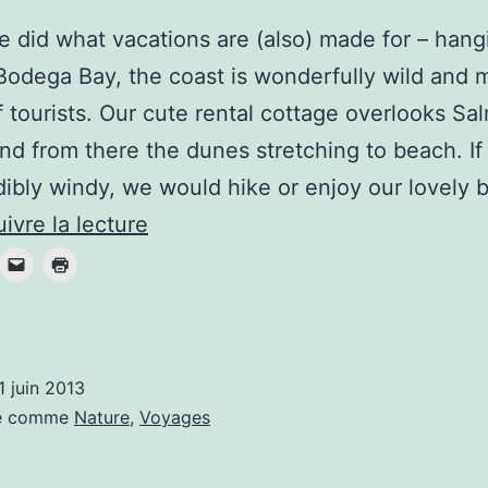
 did what vacations are (also) made for – hang
Bodega Bay, the coast is wonderfully wild and 
 tourists. Our cute rental cottage overlooks Sa
nd from there the dunes stretching to beach. If 
dibly windy, we would hike or enjoy our lovely 
Our
ivre la lecture
threesome
road
trip
in
1 juin 2013
California
sé comme
Nature
,
Voyages