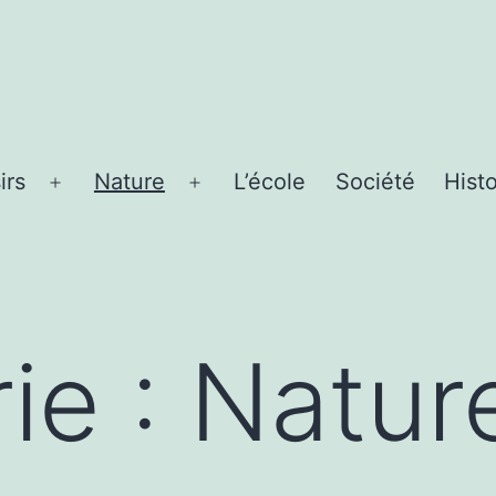
irs
Nature
L’école
Société
Histo
Ouvrir
Ouvrir
le
le
menu
menu
ie :
Natur