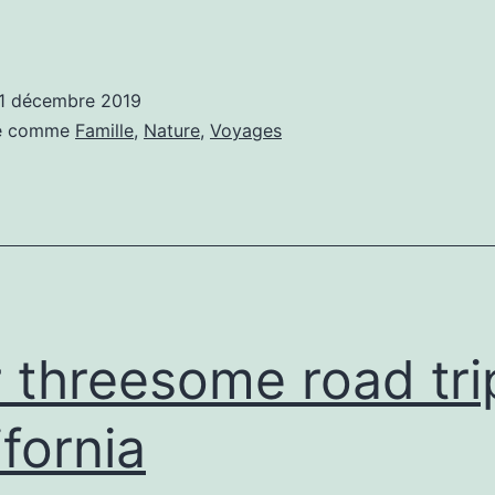
1 décembre 2019
sé comme
Famille
,
Nature
,
Voyages
 threesome road tri
ifornia