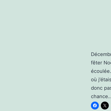
Décembre
fêter No
écoulée.
où j’éta
donc pas
chance