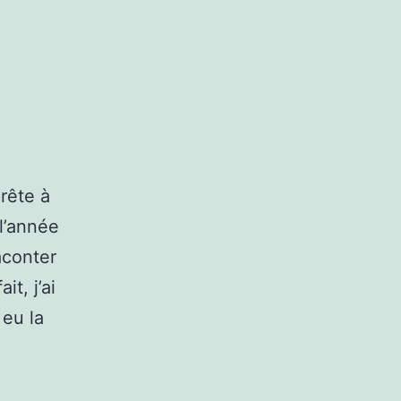
rête à
l’année
aconter
t, j’ai
 eu la