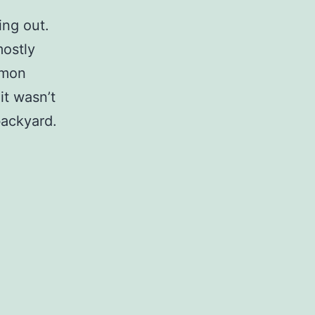
ing out.
mostly
lmon
it wasn’t
backyard.