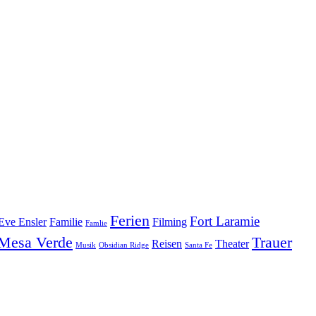
Ferien
Fort Laramie
Eve Ensler
Familie
Filming
Famlie
Mesa Verde
Trauer
Reisen
Theater
Musik
Obsidian Ridge
Santa Fe