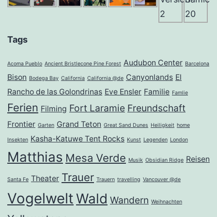
Tags
Audubon Center
Acoma Pueblo
Ancient Bristlecone Pine Forest
Barcelona
Bison
Canyonlands
El
Bodega Bay
California
California @de
Rancho de las Golondrinas
Eve Ensler
Familie
Famlie
Ferien
Fort Laramie
Freundschaft
Filming
Frontier
Grand Teton
Garten
Great Sand Dunes
Heiligkeit
home
Kasha-Katuwe Tent Rocks
Insekten
Kunst
Legenden
London
Matthias
Mesa Verde
Reisen
Musik
Obsidian Ridge
Trauer
Theater
Santa Fe
Trauern
travelling
Vancouver @de
Vogelwelt
Wald
Wandern
Weihnachten