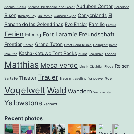
Audubon Center
Acoma Pueblo
Ancient Bristlecone Pine Forest
Barcelona
Bison
Canyonlands
El
Bodega Bay
California
California @de
Rancho de las Golondrinas
Eve Ensler
Familie
Famlie
Ferien
Fort Laramie
Freundschaft
Filming
Frontier
Grand Teton
Garten
Great Sand Dunes
Heiligkeit
home
Kasha-Katuwe Tent Rocks
Insekten
Kunst
Legenden
London
Matthias
Mesa Verde
Reisen
Musik
Obsidian Ridge
Trauer
Theater
Santa Fe
Trauern
travelling
Vancouver @de
Vogelwelt
Wald
Wandern
Weihnachten
Yellowstone
Zahnarzt
Recent photos