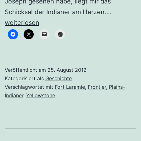
Joseph gesehen habe, liegt mir das
Auf
Schicksal der Indianer am Herzen.…
den
weiterlesen
Spuren
der
Plains-
Indianer
Veröffentlicht am
25. August 2012
Kategorisiert als
Geschichte
Verschlagwortet mit
Fort Laramie
,
Frontier
,
Plains-
Indianer
,
Yellowstone