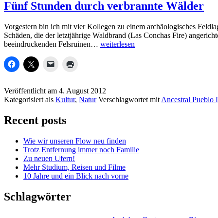
Fünf Stunden durch verbrannte Wälder
Vorgestern bin ich mit vier Kollegen zu einem archäologisches Feldla
Schäden, die der letztjährige Waldbrand (Las Conchas Fire) angerich
Fünf
beeindruckenden Felsruinen…
weiterlesen
Stunden
durch
verbrannte
Wälder
Veröffentlicht am
4. August 2012
Kategorisiert als
Kultur
,
Natur
Verschlagwortet mit
Ancestral Pueblo 
Recent posts
Wie wir unseren Flow neu finden
Trotz Entfernung immer noch Familie
Zu neuen Ufern!
Mehr Studium, Reisen und Filme
10 Jahre und ein Blick nach vorne
Schlagwörter