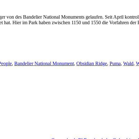
ger von des Bandelier National Monuments gelaufen. Seit April kontrol
tet hat. Hier im Park haben zwischen 1150 und 1550 die Vorfahren der P
People
,
Bandelier National Monument
,
Obsidian Ridge
,
Puma
,
Wald
,
W