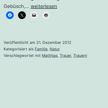
Immer
Gebüsch,…
weiterlesen
Richtung
Licht
Veröffentlicht am
21. Dezember 2012
Kategorisiert als
Familie
,
Natur
Verschlagwortet mit
Matthias
,
Trauer
,
Trauern