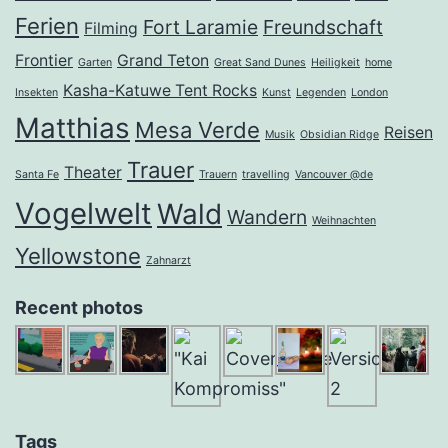
Ferien
Fort Laramie
Freundschaft
Filming
Frontier
Grand Teton
Garten
Great Sand Dunes
Heiligkeit
home
Kasha-Katuwe Tent Rocks
Insekten
Kunst
Legenden
London
Matthias
Mesa Verde
Reisen
Musik
Obsidian Ridge
Trauer
Theater
Santa Fe
Trauern
travelling
Vancouver @de
Vogelwelt
Wald
Wandern
Weihnachten
Yellowstone
Zahnarzt
Recent photos
Tags