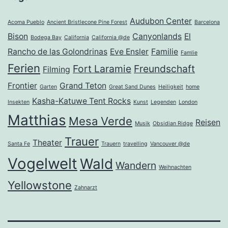
Audubon Center
Acoma Pueblo
Ancient Bristlecone Pine Forest
Barcelona
Bison
Canyonlands
El
Bodega Bay
California
California @de
Rancho de las Golondrinas
Eve Ensler
Familie
Famlie
Ferien
Fort Laramie
Freundschaft
Filming
Frontier
Grand Teton
Garten
Great Sand Dunes
Heiligkeit
home
Kasha-Katuwe Tent Rocks
Insekten
Kunst
Legenden
London
Matthias
Mesa Verde
Reisen
Musik
Obsidian Ridge
Trauer
Theater
Santa Fe
Trauern
travelling
Vancouver @de
Vogelwelt
Wald
Wandern
Weihnachten
Yellowstone
Zahnarzt