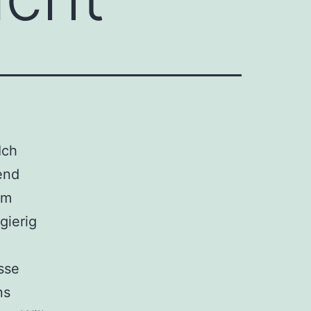
Ich
end
am
gierig
sse
ns