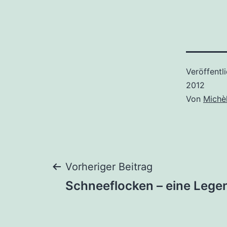
Veröffentl
2012
Von
Michè
Beitragsnaviga
Vorheriger Beitrag
Schneeflocken – eine Lege