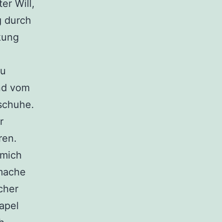
er Will,
g durch
kung
zu
und vom
schuhe.
r
ren.
 mich
 mache
cher
apel