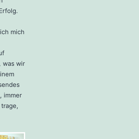
h
rfolg.
 ich mich
uf
, was wir
einem
ssendes
n, immer
 trage,