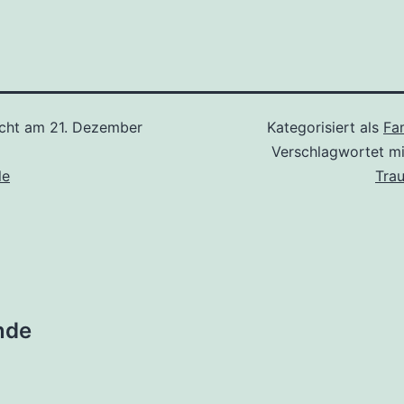
icht am
21. Dezember
Kategorisiert als
Fam
Verschlagwortet m
le
Trau
tion
nde