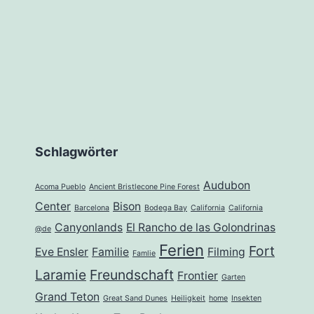
Schlagwörter
Audubon
Acoma Pueblo
Ancient Bristlecone Pine Forest
Center
Bison
Barcelona
Bodega Bay
California
California
Canyonlands
El Rancho de las Golondrinas
@de
Ferien
Fort
Eve Ensler
Familie
Filming
Famlie
Laramie
Freundschaft
Frontier
Garten
Grand Teton
Great Sand Dunes
Heiligkeit
home
Insekten