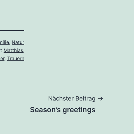
ilie
,
Natur
it
Matthias
,
er
,
Trauern
Nächster Beitrag
Season’s greetings