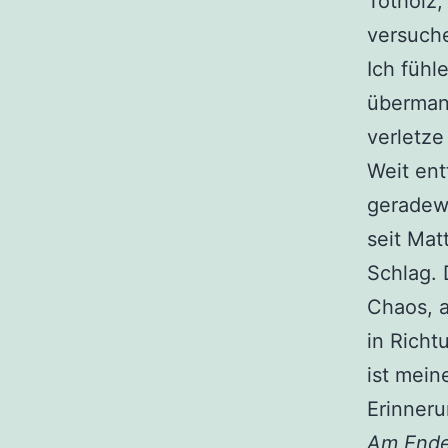
Totholz
versuche
Ich fühl
übermann
verletze
Weit ent
geradewe
seit Mat
Schlag. 
Chaos, a
in Richt
ist mein
Erinner
Am Ende 