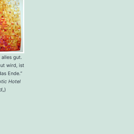
alles gut.
t wird, ist
das Ende.“
tic Hotel
d
„)