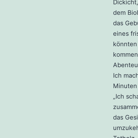
Dickicht
dem Biol
das Gebü
eines fr
könnten
kommen. 
Abenteu
Ich mach
Minuten 
„Ich sch
zusammen
das Gesi
umzukehr