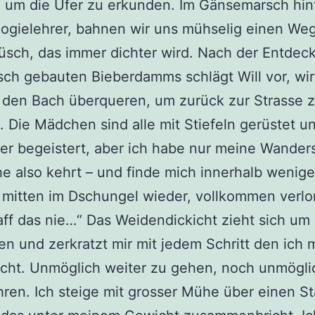
, um die Ufer zu erkunden. Im Gänsemarsch hint
ogielehrer, bahnen wir uns mühselig einen We
sch, das immer dichter wird. Nach der Entdec
isch gebauten Bieberdamms schlägt Will vor, wir
 den Bach überqueren, um zurück zur Strasse 
Die Mädchen sind alle mit Stiefeln gerüstet 
er begeistert, aber ich habe nur meine Wander
e also kehrt – und finde mich innerhalb wenige
mitten im Dschungel wieder, vollkommen verlo
aff das nie…“ Das Weidendickicht zieht sich um
 und zerkratzt mir mit jedem Schritt den ich
cht. Unmöglich weiter zu gehen, noch unmögli
en. Ich steige mit grosser Mühe über einen St