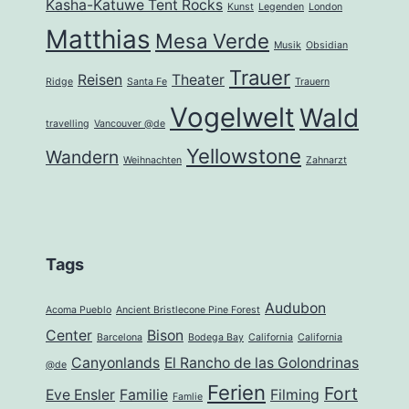
Kasha-Katuwe Tent Rocks
Kunst
Legenden
London
Matthias
Mesa Verde
Musik
Obsidian
Trauer
Reisen
Theater
Ridge
Santa Fe
Trauern
Vogelwelt
Wald
travelling
Vancouver @de
Yellowstone
Wandern
Weihnachten
Zahnarzt
Tags
Audubon
Acoma Pueblo
Ancient Bristlecone Pine Forest
Center
Bison
Barcelona
Bodega Bay
California
California
Canyonlands
El Rancho de las Golondrinas
@de
Ferien
Fort
Eve Ensler
Familie
Filming
Famlie