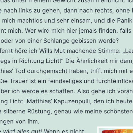
, das unter meinem Gewicht zusammenbricht. Ic
 nach links zu gehen, dann nach rechts, ohne E
e mich machtlos und sehr einsam, und die Panik
t mich. Wer wird mich hier jemals finden, falls
 oder von einer Schlange gebissen werde?
fernt höre ich Wills Mut machende Stimme: „La
gs in Richtung Licht!“ Die Ähnlichkeit mir dem
thias’ Tod durchgemacht haben, trifft mich mit 
Die Trauer ist ein feindseliges und furchteinflö
ber ich werde es schaffen. Also gehe ich vora
ung Licht. Matthias’ Kapuzenpulli, den ich heute
e silberne Rüstung, genau wie meine schönsten
ungen von ihm.
wird alles gut
! Wenn es nicht