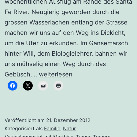
wöchentlichen Ausflug am Rande des Santa
Fe River. Neugierig geworden durch die
grossen Wasserlachen entlang der Strasse
machen wir uns auf den Weg ins Dickicht,
um die Ufer zu erkunden. Im Gänsemarsch
hinter Will, dem Biologielehrer, bahnen wir
uns mühselig einen Weg durch das
Immer
Gebüsch,…
weiterlesen
Richtung
Licht
Veröffentlicht am
21. Dezember 2012
Kategorisiert als
Familie
,
Natur
Verschlagwortet mit
Matthias
,
Trauer
,
Trauern