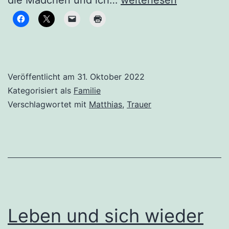
die Mädchen und ich…
weiterlesen
Jahre
und
ein
Blick
Veröffentlicht am
31. Oktober 2022
nach
Kategorisiert als
Familie
vorne
Verschlagwortet mit
Matthias
,
Trauer
Leben und sich wieder