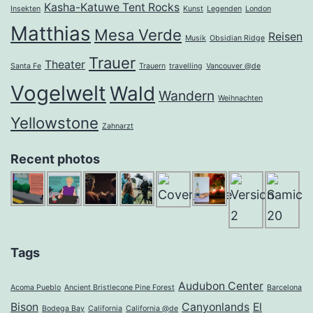
Kasha-Katuwe Tent Rocks
Insekten
Kunst
Legenden
London
Matthias
Mesa Verde
Reisen
Musik
Obsidian Ridge
Trauer
Theater
Santa Fe
Trauern
travelling
Vancouver @de
Vogelwelt
Wald
Wandern
Weihnachten
Yellowstone
Zahnarzt
Recent photos
Tags
Audubon Center
Acoma Pueblo
Ancient Bristlecone Pine Forest
Barcelona
Bison
Canyonlands
El
Bodega Bay
California
California @de