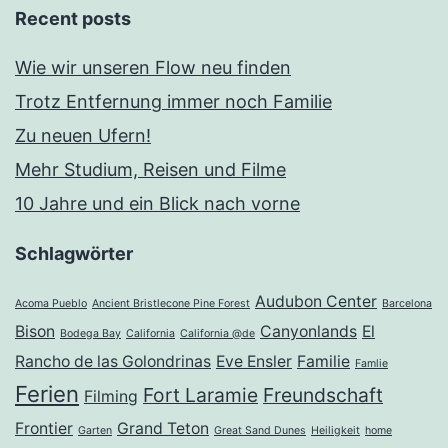
Recent posts
Wie wir unseren Flow neu finden
Trotz Entfernung immer noch Familie
Zu neuen Ufern!
Mehr Studium, Reisen und Filme
10 Jahre und ein Blick nach vorne
Schlagwörter
Audubon Center
Acoma Pueblo
Ancient Bristlecone Pine Forest
Barcelona
Bison
Canyonlands
El
Bodega Bay
California
California @de
Rancho de las Golondrinas
Eve Ensler
Familie
Famlie
Ferien
Fort Laramie
Freundschaft
Filming
Frontier
Grand Teton
Garten
Great Sand Dunes
Heiligkeit
home