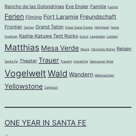
Rancho de las Golondrinas
Eve Ensler
Familie
Famlie
Ferien
Fort Laramie
Freundschaft
Filming
Frontier
Grand Teton
Garten
Great Sand Dunes
Heiligkeit
home
Kasha-Katuwe Tent Rocks
Insekten
Kunst
Legenden
London
Matthias
Mesa Verde
Reisen
Musik
Obsidian Ridge
Trauer
Theater
Santa Fe
Trauern
travelling
Vancouver @de
Vogelwelt
Wald
Wandern
Weihnachten
Yellowstone
Zahnarzt
ONE YEAR IN SANTA FE