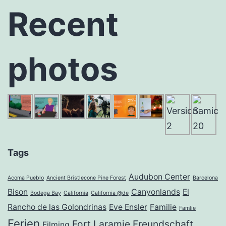
Recent
photos
Tags
Audubon Center
Acoma Pueblo
Ancient Bristlecone Pine Forest
Barcelona
Bison
Canyonlands
El
Bodega Bay
California
California @de
Rancho de las Golondrinas
Eve Ensler
Familie
Famlie
Ferien
Fort Laramie
Freundschaft
Filming