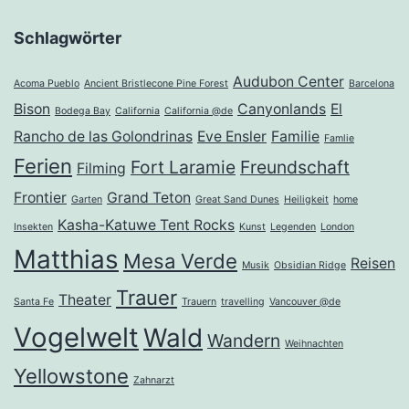
Schlagwörter
Audubon Center
Acoma Pueblo
Ancient Bristlecone Pine Forest
Barcelona
Bison
Canyonlands
El
Bodega Bay
California
California @de
Rancho de las Golondrinas
Eve Ensler
Familie
Famlie
Ferien
Fort Laramie
Freundschaft
Filming
Frontier
Grand Teton
Garten
Great Sand Dunes
Heiligkeit
home
Kasha-Katuwe Tent Rocks
Insekten
Kunst
Legenden
London
Matthias
Mesa Verde
Reisen
Musik
Obsidian Ridge
Trauer
Theater
Santa Fe
Trauern
travelling
Vancouver @de
Vogelwelt
Wald
Wandern
Weihnachten
Yellowstone
Zahnarzt