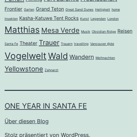
Frontier
Grand Teton
Garten
Great Sand Dunes
Heiligkeit
home
Kasha-Katuwe Tent Rocks
Insekten
Kunst
Legenden
London
Matthias
Mesa Verde
Reisen
Musik
Obsidian Ridge
Trauer
Theater
Santa Fe
Trauern
travelling
Vancouver @de
Vogelwelt
Wald
Wandern
Weihnachten
Yellowstone
Zahnarzt
ONE YEAR IN SANTA FE
Über diesen Blog
Stolz präsentiert von
WordPress
.