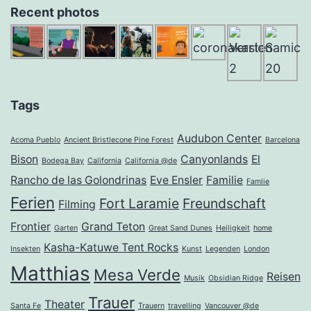
Recent photos
Tags
Audubon Center
Acoma Pueblo
Ancient Bristlecone Pine Forest
Barcelona
Bison
Canyonlands
El
Bodega Bay
California
California @de
Rancho de las Golondrinas
Eve Ensler
Familie
Famlie
Ferien
Fort Laramie
Freundschaft
Filming
Frontier
Grand Teton
Garten
Great Sand Dunes
Heiligkeit
home
Kasha-Katuwe Tent Rocks
Insekten
Kunst
Legenden
London
Matthias
Mesa Verde
Reisen
Musik
Obsidian Ridge
Trauer
Theater
Santa Fe
Trauern
travelling
Vancouver @de