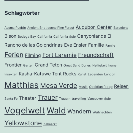
Schlagwörter
Audubon Center
Acoma Pueblo
Ancient Bristlecone Pine Forest
Barcelona
Bison
Canyonlands
El
Bodega Bay
California
California @de
Rancho de las Golondrinas
Eve Ensler
Familie
Famlie
Ferien
Fort Laramie
Freundschaft
Filming
Frontier
Grand Teton
Garten
Great Sand Dunes
Heiligkeit
home
Kasha-Katuwe Tent Rocks
Insekten
Kunst
Legenden
London
Matthias
Mesa Verde
Reisen
Musik
Obsidian Ridge
Trauer
Theater
Santa Fe
Trauern
travelling
Vancouver @de
Vogelwelt
Wald
Wandern
Weihnachten
Yellowstone
Zahnarzt