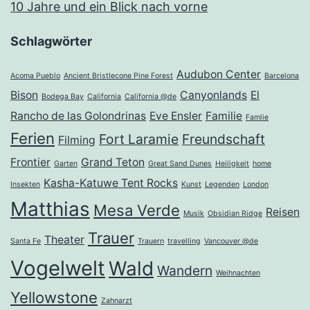
10 Jahre und ein Blick nach vorne
Schlagwörter
Audubon Center
Acoma Pueblo
Ancient Bristlecone Pine Forest
Barcelona
Bison
Canyonlands
El
Bodega Bay
California
California @de
Rancho de las Golondrinas
Eve Ensler
Familie
Famlie
Ferien
Fort Laramie
Freundschaft
Filming
Frontier
Grand Teton
Garten
Great Sand Dunes
Heiligkeit
home
Kasha-Katuwe Tent Rocks
Insekten
Kunst
Legenden
London
Matthias
Mesa Verde
Reisen
Musik
Obsidian Ridge
Trauer
Theater
Santa Fe
Trauern
travelling
Vancouver @de
Vogelwelt
Wald
Wandern
Weihnachten
Yellowstone
Zahnarzt