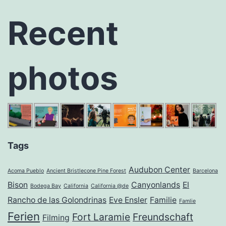
Recent
photos
Tags
Audubon Center
Acoma Pueblo
Ancient Bristlecone Pine Forest
Barcelona
Bison
Canyonlands
El
Bodega Bay
California
California @de
Rancho de las Golondrinas
Eve Ensler
Familie
Famlie
Ferien
Fort Laramie
Freundschaft
Filming