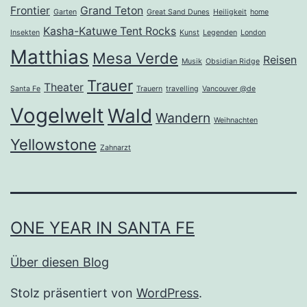
Frontier
Grand Teton
Garten
Great Sand Dunes
Heiligkeit
home
Kasha-Katuwe Tent Rocks
Insekten
Kunst
Legenden
London
Matthias
Mesa Verde
Reisen
Musik
Obsidian Ridge
Trauer
Theater
Santa Fe
Trauern
travelling
Vancouver @de
Vogelwelt
Wald
Wandern
Weihnachten
Yellowstone
Zahnarzt
ONE YEAR IN SANTA FE
Über diesen Blog
Stolz präsentiert von
WordPress
.